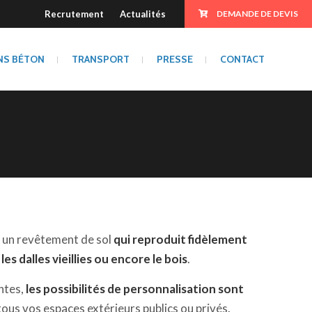
Recrutement
Actualités
DEMANDE DE DEVIS
NS BÉTON
TRANSPORT
PRESSE
CONTACT
t un revêtement de sol
qui reproduit fidèlement
les dalles vieillies ou encore le bois
.
intes,
les possibilités de personnalisation sont
ous vos espaces extérieurs publics ou privés.