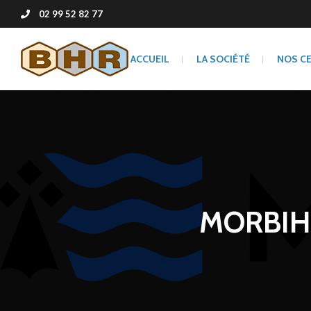
02 99 52 82 77
ACCUEIL
LA SOCIÉTÉ
NOS C
MORBIH