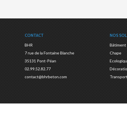
CONTACT
NOS SO
BHR
Bâtiment
7 rue de la Fontaine Blanche
Chape
35131
Pont-Péan
Ecologiq
02.99.52.82.77
Décorati
contact@bhrbeton.com
Transpor