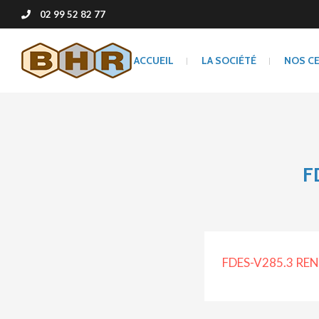
02 99 52 82 77
ACCUEIL
LA SOCIÉTÉ
NOS C
F
FDES-V285.3 REN